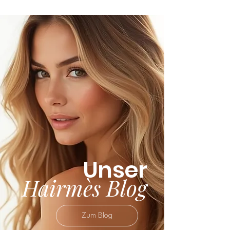
Farbeinstellungen vom Original
abweichen. Da es sich um natürliche
Produkte handelt, sind zudem leichte
Unterschiede in Struktur und
Farbnuancen möglich und stellen
keinen Qualitätsmangel dar.
Unser
Hairmès Blog
Zum Blog