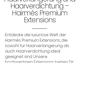
Haarverdichtung –
Hairmès Premium
Extensions
Entdecke die luxuriöse Welt der
Hairmès Premium Extensions, die
sowohl für Haarverlängerung als
auch Haarverdichtung ideal
geeignet sind. Unsere
hochwertigen Extensions bieten Dir
die Möglichkeit, Dein Haar mit
Bonding Extensions oder Tape
Extensions nach Deinen Wünschen
zu verlängern und zu verdichten.
Ob Du als Geschäftskunde oder
Privatkunde bei uns einkaufst, wir
bieten Dir die besten Lösungen für
Deinen Bedarf. Geschäftskunden