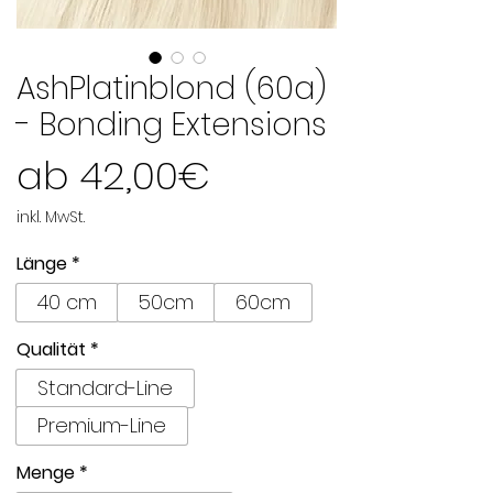
AshPlatinblond (60a)
- Bonding Extensions
Sale-
ab
42,00€
Preis
inkl. MwSt.
Länge
*
40 cm
50cm
60cm
Qualität
*
Standard-Line
Premium-Line
Menge
*