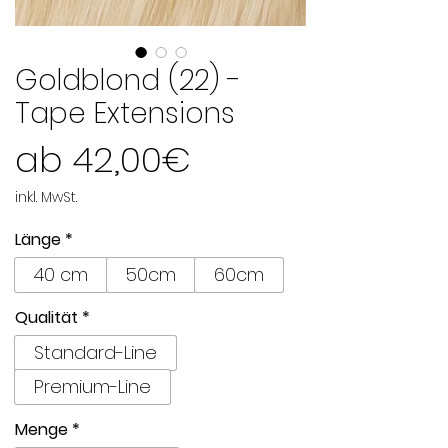
Goldblond (22) -
Tape Extensions
Sale-
ab
42,00€
Preis
inkl. MwSt.
Länge
*
40 cm
50cm
60cm
Qualität
*
Standard-Line
Premium-Line
Menge
*