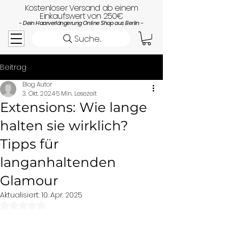
Kostenloser Versand ab einem
Einkaufswert von 250€
- Dein Haarverlängerung Online Shop aus Berlin -
Suche...
Beitrag
Blog Autor
3. Okt. 2024
5 Min. Lesezeit
Extensions: Wie lange
halten sie wirklich?
Tipps für
langanhaltenden
Glamour
Aktualisiert:
10. Apr. 2025
Mit NaN von 5 Sternen bewertet.