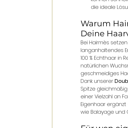
die ideale Lö
Warum Hairm
Deine Haar
Bei Hairmès setzen 
langanhaltendes Er
100 % Echthaar in R
natürlichen Wuchsr
geschmeidiges Haar
Dank unserer 
Doub
Spitze gleichmäßig 
einer Vielzahl an F
Eigenhaar ergänzt 
wie Balayage und 