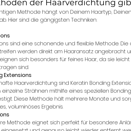
hoden der Haarverdichtung gib
ichtigen Methode hängt von Deinem Haartyp, Deinen
ab. Hier sind die gängigsten Techniken:
ions
ions sind eine schonende und flexible Methode. Die
treifen werden direkt am Haaransatz angebracht un
 eignen sich besonders für feines Haar, da sie leicht
ragen sind.
g Extensions
hafte Haarverdichtung sind Keratin Bonding Extension
 einzelne Strähnen mithilfe eines speziellen Bondin
stigt. Diese Methode hält mehrere Monate und sorgt
s, voluminöses Ergebnis.
ions
e Methode eignet sich perfekt für besondere Anläss
 eingesetzt und genauso leicht wieder entfernt werd