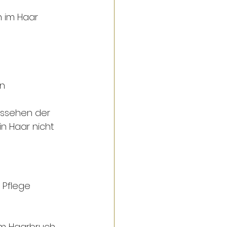
n im Haar 
en
ussehen der 
n Haar nicht 
 Pflege 
um Haarbruch 