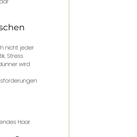
aar 
schen 
h nicht jeder 
k, Stress 
ünner wird 
ausforderungen 
hendes Haar