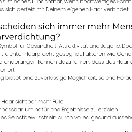
bnis ist nahezu unsichtbar, wenn hochwertiges Echth
s sich perfekt mit Deinem eigenen Haar verbindet.
cheiden sich immer mehr Men
arverdichtung?
s Symbol für Gesundheit, Attraktivität und Jugend. Doc
it dichter Haarpracht gesegnet. Faktoren wie Geneti
eränderungen können dazu führen, dass das Haar d
liert.
g bietet eine zuverlässige Möglichkeit, solche Her
 Haar sichtbar mehr Fülle
 anpassbar, um natürliche Ergebnisse zu erzielen
eues Selbstbewusstsein durch volles, gesund ausse