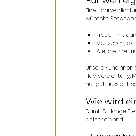
Für wen eig
Eine Haarverdichtu
wünscht. Besonders h
Frauen mit dü
Menschen, die
Alle, die ihre
Unsere Kundinnen s
Haarverdichtung. Mi
nur gut aussieht, 
Wie wird ei
Damit Du lange Freu
entscheidend:
Schonendes B