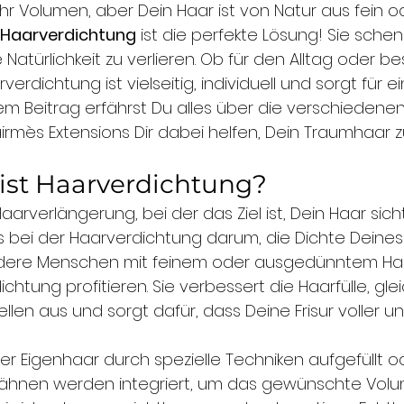
r Volumen, aber Dein Haar ist von Natur aus fein o
Haarverdichtung
 ist die perfekte Lösung! Sie sche
e Natürlichkeit zu verlieren. Ob für den Alltag oder 
verdichtung ist vielseitig, individuell und sorgt für 
sem Beitrag erfährst Du alles über die verschiedene
irmès Extensions Dir dabei helfen, Dein Traumhaar zu
ist Haarverdichtung?
arverlängerung, bei der das Ziel ist, Dein Haar sich
s bei der Haarverdichtung darum, die Dichte Deines
ndere Menschen mit feinem oder ausgedünntem Ha
chtung profitieren. Sie verbessert die Haarfülle, glei
llen aus und sorgt dafür, dass Deine Frisur voller 
r Eigenhaar durch spezielle Techniken aufgefüllt o
trähnen werden integriert, um das gewünschte Volu