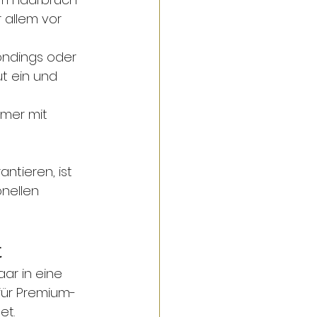
 allem vor 
ondings oder 
t ein und 
mmer mit 
ntieren, ist 
nellen 
t
ar in eine 
 für Premium-
et.