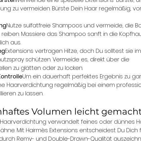
ung zu vermeiden. Bürste Dein Haar regelmäßig, vor
ung
Nutze sulfatfreie Shampoos und vermeide, die B
u reiben. Massiere das Shampoo sanft in die Kopfhau
ich aus.
ng
Extensions vertragen Hitze, doch Du solltest sie i
utzspray schützen. Vermeide es, direkt über die 
llen zu glätten oder zu locken.
ontrolle
Um ein dauerhaft perfektes Ergebnis zu gara
ine Haarverdichtung regelmäßig bei einem professio
llieren zu lassen.
mhaftes Volumen leicht gemach
e Haarverdichtung verwandelt feines oder dünnes Ha
Mähne. Mit Hairmès Extensions entscheidest Du Dich
 durch Remy- und Double-Drawn-Qualität auszeichn