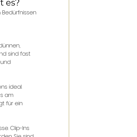
t es?
 Bedürfnissen 
 dünnen, 
d sind fast 
 und 
s ideal. 
gs am 
 für ein 
e. Clip-Ins 
en. Sie sind 