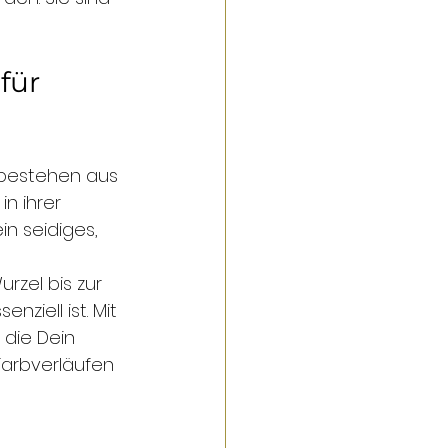
für 
 
 bestehen aus 
n ihrer 
n seidiges, 
rzel bis zur 
ziell ist. Mit 
 die Dein 
Farbverläufen 