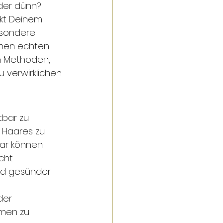
der dünn? 
nkt Deinem 
besondere 
einen echten 
n Methoden, 
 verwirklichen.
tbar zu 
 Haares zu 
ar können 
cht 
und gesünder 
der 
men zu 