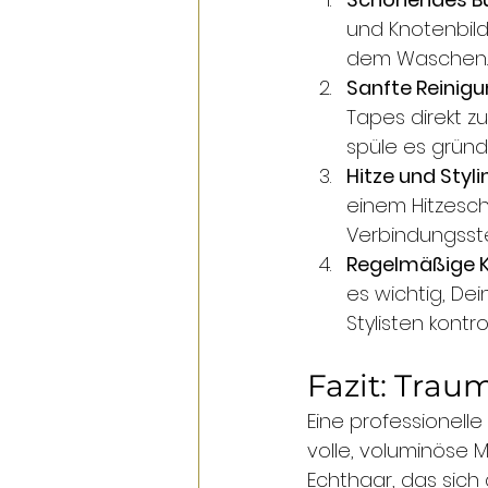
und Knotenbild
dem Waschen.
Sanfte Reinig
Tapes direkt z
spüle es gründl
Hitze und Styli
einem Hitzesch
Verbindungsste
Regelmäßige K
es wichtig, De
Stylisten kontro
Fazit: Trau
Eine professionell
volle, voluminöse 
Echthaar, das sich