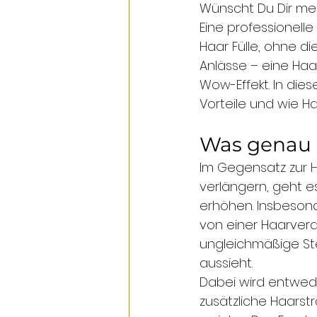
Wünscht Du Dir meh
Eine professionelle 
Haar Fülle, ohne di
Anlässe – eine Haar
Wow-Effekt. In die
Vorteile und wie Ha
Was genau 
Im Gegensatz zur Ha
verlängern, geht e
erhöhen. Insbeso
von einer Haarverdi
ungleichmäßige Ste
aussieht.
Dabei wird entwede
zusätzliche Haars