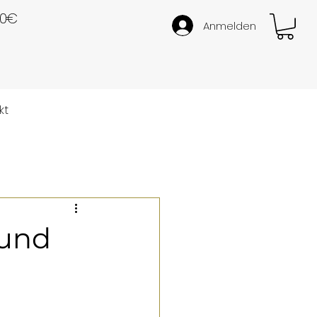
50€
Anmelden
kt
 und