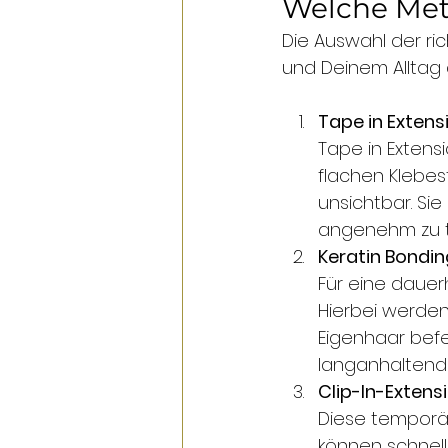
Welche Met
Die Auswahl der r
und Deinem Alltag 
Tape in Extens
Tape in Extens
flachen Klebes
unsichtbar. Sie
angenehm zu t
Keratin Bondin
Für eine dauer
Hierbei werden
Eigenhaar befe
langanhaltende
Clip-In-Extens
Diese temporär
können schnell