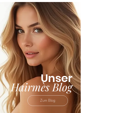
abweichen. Da es sich um natürliche
Produkte handelt, sind zudem leichte
Unterschiede in Struktur und
Farbnuancen möglich und stellen
keinen Qualitätsmangel dar.
Unser
Hairmès Blog
Zum Blog