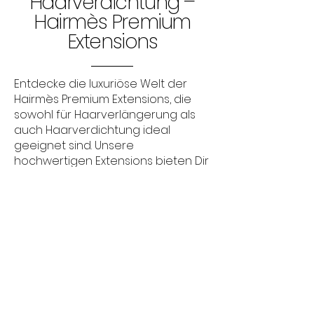
Haarverdichtung –
Hairmès Premium
Extensions
Entdecke die luxuriöse Welt der
Hairmès Premium Extensions, die
sowohl für Haarverlängerung als
auch Haarverdichtung ideal
geeignet sind. Unsere
hochwertigen Extensions bieten Dir
die Möglichkeit, Dein Haar mit
Bonding Extensions oder Tape
Extensions nach Deinen Wünschen
zu verlängern und zu verdichten.
Ob Du als Geschäftskunde oder
Privatkunde bei uns einkaufst, wir
bieten Dir die besten Lösungen für
Deinen Bedarf. Geschäftskunden
profitieren von speziellen Rabatten