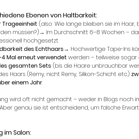
schiedene Ebenen von Haltbarkeit:
r Trageeinheit
 (also: Wie lange bleiben sie im Haar,
rden müssen?)→ Im Durchschnitt 6–8 Wochen – d
essionell hochgesetzt.
barkeit des Echthaars
→ Hochwertige Tape-Ins kö
–4 Mal erneut verwendet
 werden – teilweise sogar ö
des gesamten Sets
 (bis die Haare unbrauchbar we
es Haars (Remy, nicht Remy, Silikon-Schicht etc.) 
zw
ber einem Jahr
.
ng wird oft nicht gemacht – weder in Blogs noch i
Aber genau sie ist entscheidend, um falsche Erwar
g im Salon: