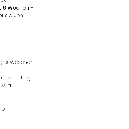
bis 8 Wochen
 – 
l sie von 
figes Waschen, 
nender Pflege 
wird.
ie 