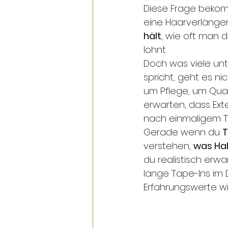
Diese Frage bekomme
eine Haarverlänger
hält
, wie oft man d
lohnt.
Doch was viele un
spricht, geht es n
um Pflege, um Qual
erwarten, dass Ext
nach einmaligem Tr
Gerade wenn du 
T
verstehen, 
was Hal
du realistisch erwa
lange Tape-Ins im
Erfahrungswerte wir