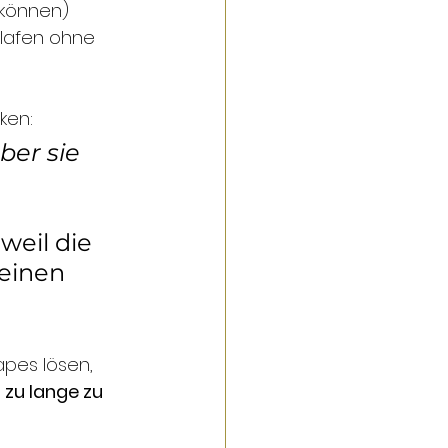
n können)
hlafen ohne 
ken:
ber sie 
eil die 
einen 
apes lösen, 
 zu lange zu 