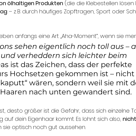
n ölhaltigen Produkten
 (die die Klebestellen löse
tag
 – z. B. durch häufiges Zopftragen, Sport oder Sc
leben anfangs eine Art „Aha-Moment“, wenn sie mer
ons sehen eigentlich noch toll aus – a
r und verheddern sich leichter beim 
as ist das Zeichen, dass der perfekte 
ürs Hochsetzen gekommen ist – nicht w
kaputt“ wären, sondern weil sie mit d
 Haaren nach unten gewandert sind.
t, desto größer ist die Gefahr, dass sich einzelne T
 auf dein Eigenhaar kommt. Es lohnt sich also, 
nicht
 sie optisch noch gut aussehen.