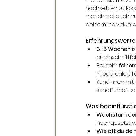
hochsetzen zu lasse
manchmal auch nur 
deinem individuell
Erfahrungswerte 
6–8 Wochen
 
durchschnittli
Bei sehr 
feine
Pflegefehler) 
Kundinnen mit 
schaffen oft s
Was beeinflusst
Wachstum dei
hochgesetzt 
Wie oft du de