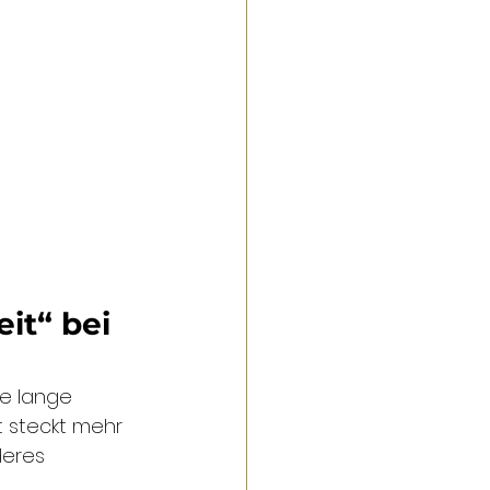
it“ bei 
e lange 
t steckt mehr 
deres 