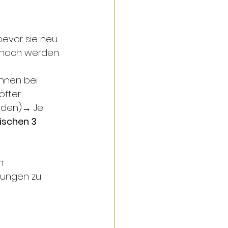
 bevor sie neu 
anach werden 
nnen bei 
fter.
rden)→ Je 
ischen 3 
m 
tungen zu 