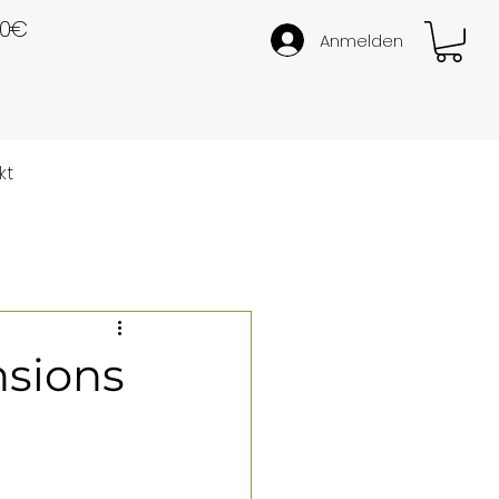
50€
Anmelden
kt
nsions