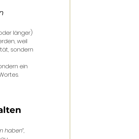
n 
oder länger) 
rden, weil 
tät, sondern 
ondern ein 
Wortes.
alten 
en haben“
, 
neu 