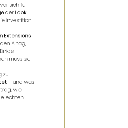
er sich für 
ge der Look 
 Investition 
In Extensions
en Alltag, 
Einige 
man muss sie 
g zu 
tet
 – und was 
trag, wie 
he echten 