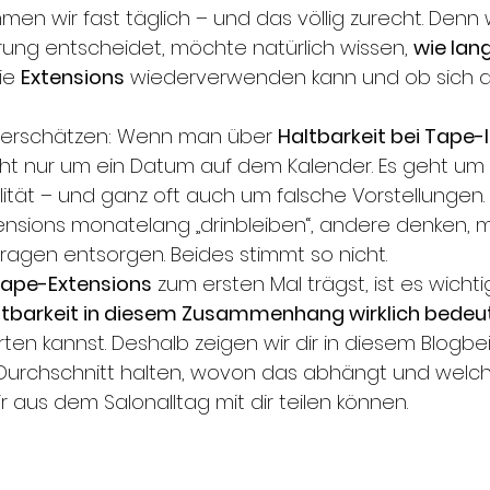
n wir fast täglich – und das völlig zurecht. Denn w
ung entscheidet, möchte natürlich wissen, 
wie lan
ie 
Extensions
 wiederverwenden kann und ob sich die
terschätzen: Wenn man über 
Haltbarkeit bei Tape-
icht nur um ein Datum auf dem Kalender. Es geht um d
ität – und ganz oft auch um falsche Vorstellungen. 
ensions monatelang „drinbleiben“, andere denken, 
agen entsorgen. Beides stimmt so nicht.
ape-Extensions
 zum ersten Mal trägst, ist es wichti
tbarkeit in diesem Zusammenhang wirklich bedeu
rten kannst. Deshalb zeigen wir dir in diesem Blogbei
 Durchschnitt halten, wovon das abhängt und welc
 aus dem Salonalltag mit dir teilen können.