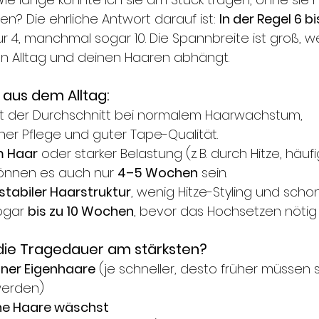
n? Die ehrliche Antwort darauf ist: 
In der Regel 6 
4, manchmal sogar 10. Die Spannbreite ist groß, wei
en Alltag und deinen Haaren abhängt.
aus dem Alltag:
ist der Durchschnitt bei normalem Haarwachstum, 
cher Pflege und guter Tape-Qualität.
m Haar
 oder starker Belastung (z. B. durch Hitze, häu
können es auch nur 
4–5 Wochen
 sein.
stabiler Haarstruktur
, wenig Hitze-Styling und scho
ogar 
bis zu 10 Wochen
, bevor das Hochsetzen nötig 
 die Tragedauer am stärksten?
ner Eigenhaare
 (je schneller, desto früher müssen s
werden)
ine Haare wäschst