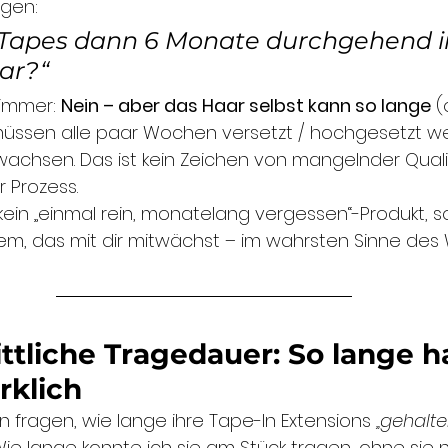
agen:
 Tapes dann 6 Monate durchgehend i
ar?“
immer: 
Nein – aber das Haar selbst kann so lange
 (
müssen alle paar Wochen versetzt / hochgesetzt we
achsen. Das ist kein Zeichen von mangelnder Quali
r Prozess.
 kein „einmal rein, monatelang vergessen“-Produkt, s
m, das mit dir mitwächst – im wahrsten Sinne des 
tliche Tragedauer: So lange h
rklich
 fragen, wie lange ihre Tape-In Extensions 
„gehalt
Wie lange konnte ich sie am Stück tragen, ohne sie 